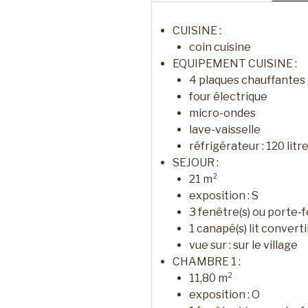
CUISINE :
coin cuisine
EQUIPEMENT CUISINE :
4
plaques chauffantes
four électrique
micro-ondes
lave-vaisselle
réfrigérateur :
120 litr
SEJOUR :
21
m²
exposition :
S
3
fenêtre(s) ou porte-f
1
canapé(s) lit convert
vue sur :
sur le village
CHAMBRE 1 :
11,80
m²
exposition :
O