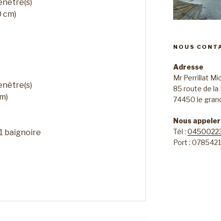
enêtre(s)
0 cm)
NOUS CONT
Adresse
Mr Perrillat Mi
enêtre(s)
85 route de la
cm)
74450 le gran
Nous appeler
Tél :
0450022
 1 baignoire
Port :
0785421