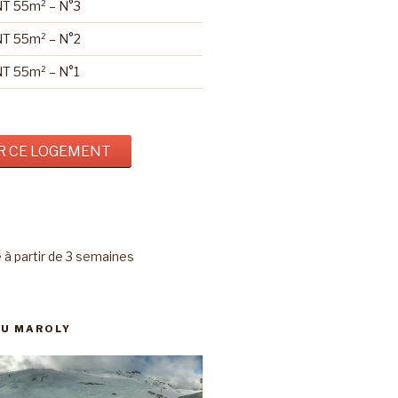
 55m² – N°3
 55m² – N°2
 55m² – N°1
R CE LOGEMENT
à partir de 3 semaines
DU MAROLY