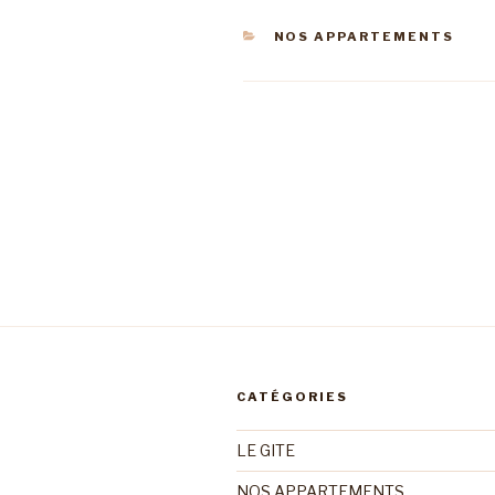
CATÉGORIES
NOS APPARTEMENTS
Navigation
de
l’article
CATÉGORIES
LE GITE
NOS APPARTEMENTS