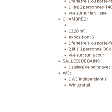
1
fenêtre(s) ou porte-f
1
lit(s) 2 personnes (14
vue sur
sur le village
CHAMBRE 2 :
13.20
m²
exposition :
S
1
fenêtre(s) ou porte-f
2
lit(s) 1 personne (90 
vue sur :
sur la cour
SALLE(S) DE BAINS :
1
salle(s) de bains avec
WC :
1
WC indépendant(s)
Wifi gratuit