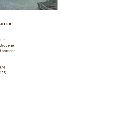
ACTER
chel
 Broderie
d bornand
374
135